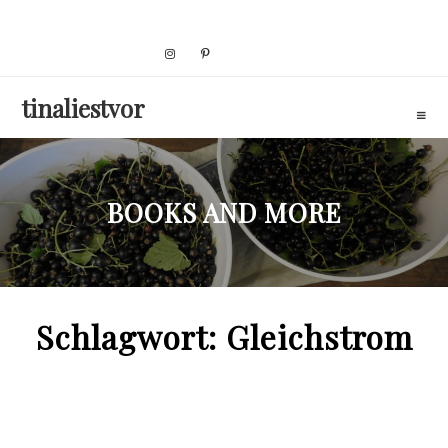
Skip
to
content
tinaliestvor
BOOKS AND MORE
Schlagwort:
Gleichstrom