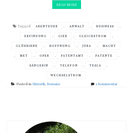
READ MORE
Tagged
,
,
,
ABENTEUER
ANWALT
BUSINESS
,
,
,
ERFINDUNG
GIER
GLEICHSTROM
,
,
,
GLÜHBIRNE
HOFFNUNG
JURA
MACHT
,
,
,
,
,
MET
OPER
PATENTAMT
PATENTE
,
,
,
SÄNGERIN
TELEFON
TESLA
WECHSELSTROM
zu
Posted in
Historik
,
Romane
1 Kommentar
Graham
Moore
–
Posts
Die
letzten
navigation
Tage
der
Nacht