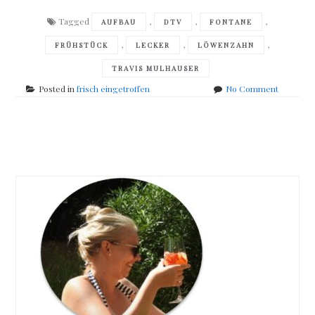
Tagged
,
,
,
AUFBAU
DTV
FONTANE
,
,
,
FRÜHSTÜCK
LECKER
LÖWENZAHN
TRAVIS MULHAUSER
on
Posted in
frisch eingetroffen
No Comment
frisch
eingetro
Posts
navigation