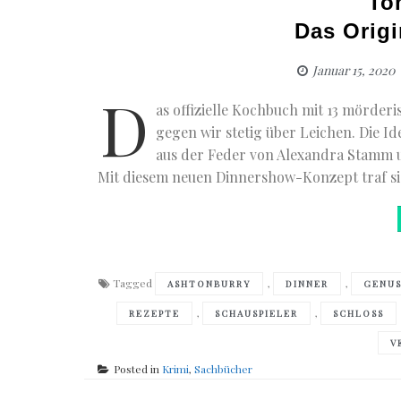
To
Das Origi
Januar 15, 2020
D
as offizielle Kochbuch mit 13 mörd
gegen wir stetig über Leichen. Die I
aus der Feder von Alexandra Stamm 
Mit diesem neuen Dinnershow-Konzept traf sie
Tagged
,
,
ASHTONBURRY
DINNER
GENUS
,
,
REZEPTE
SCHAUSPIELER
SCHLOSS
V
Posted in
Krimi
,
Sachbücher