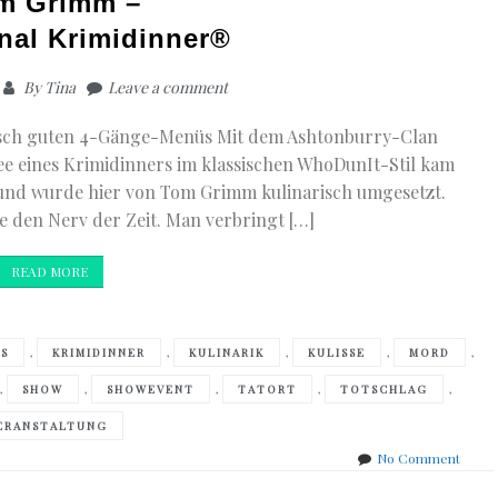
m Grimm –
nal Krimidinner®
By
Tina
Leave a comment
erisch guten 4-Gänge-Menüs Mit dem Ashtonburry-Clan
dee eines Krimidinners im klassischen WhoDunIt-Stil kam
und wurde hier von Tom Grimm kulinarisch umgesetzt.
 den Nerv der Zeit. Man verbringt […]
READ MORE
,
,
,
,
,
S
KRIMIDINNER
KULINARIK
KULISSE
MORD
,
,
,
,
,
SHOW
SHOWEVENT
TATORT
TOTSCHLAG
ERANSTALTUNG
on
No Comment
Tom