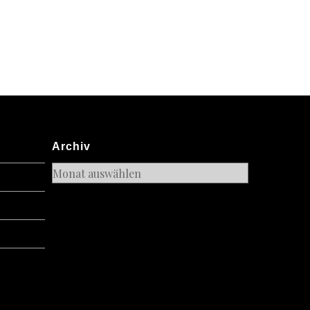
m
al
dinner®
Archiv
Archiv