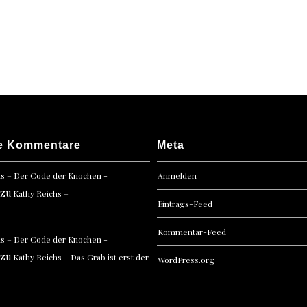
Grim
–
Das
Origin
Krimi
e Kommentare
Meta
hs – Der Code der Knochen -
Anmelden
zu
Kathy Reichs –
Eintrags-Feed
Kommentar-Feed
hs – Der Code der Knochen -
zu
Kathy Reichs – Das Grab ist erst der
WordPress.org