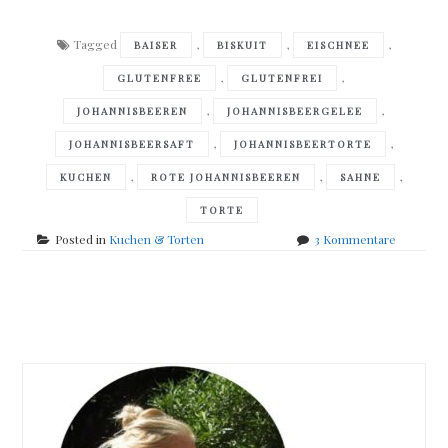
Tagged
,
,
,
BAISER
BISKUIT
EISCHNEE
,
,
GLUTENFREE
GLUTENFREI
,
,
JOHANNISBEEREN
JOHANNISBEERGELEE
,
,
JOHANNISBEERSAFT
JOHANNISBEERTORTE
,
,
,
KUCHEN
ROTE JOHANNISBEEREN
SAHNE
TORTE
zu
Posted in
Kuchen & Torten
3 Kommentare
Johannis
Baiser-
Torte
Posts
navigation