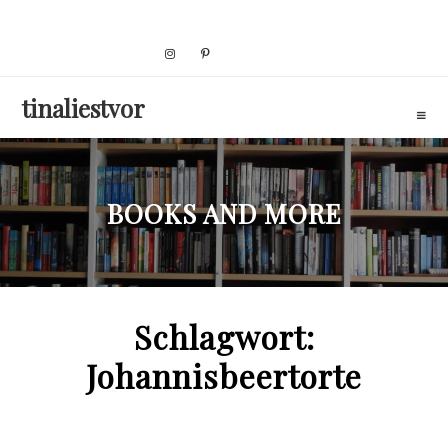
Skip
to
content
tinaliestvor
BOOKS AND MORE
Schlagwort:
Johannisbeertorte