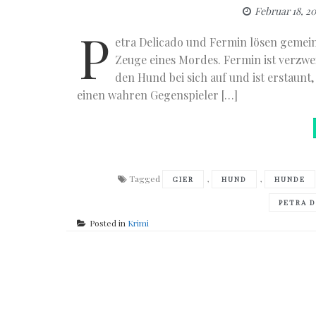
Februar 18, 20
P
etra Delicado und Fermin lösen gemei
Zeuge eines Mordes. Fermin ist verzweif
den Hund bei sich auf und ist erstaunt,
einen wahren Gegenspieler […]
Tagged
,
,
GIER
HUND
HUNDE
PETRA 
Posted in
Krimi
Posts
navigation