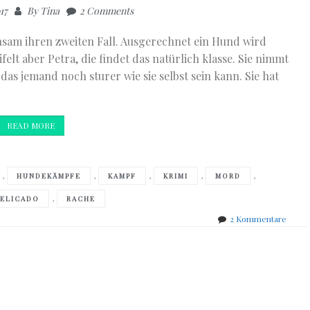
17
By
Tina
2 Comments
nsam ihren zweiten Fall. Ausgerechnet ein Hund wird
elt aber Petra, die findet das natürlich klasse. Sie nimmt
 das jemand noch sturer wie sie selbst sein kann. Sie hat
READ MORE
,
,
,
,
,
HUNDEKÄMPFE
KAMPF
KRIMI
MORD
,
DELICADO
RACHE
zu
2 Kommentare
Alicia
Gimé
Bartle
–
Hunds