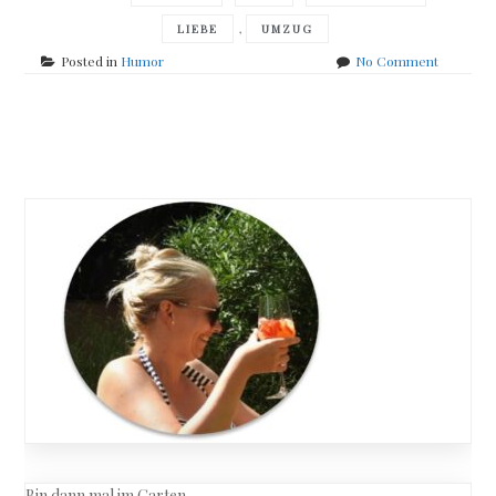
,
LIEBE
UMZUG
on
Posted in
Humor
No Comment
Katja
Kessler
–
Posts
Silicon
Wahnsinn
navigation
Bin dann mal im Garten…