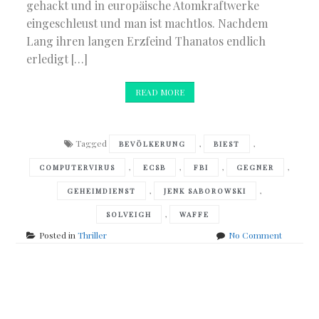
gehackt und in europäische Atomkraftwerke
eingeschleust und man ist machtlos. Nachdem
Lang ihren langen Erzfeind Thanatos endlich
erledigt […]
READ MORE
Tagged
,
,
BEVÖLKERUNG
BIEST
,
,
,
,
COMPUTERVIRUS
ECSB
FBI
GEGNER
,
,
GEHEIMDIENST
JENK SABOROWSKI
,
SOLVEIGH
WAFFE
on
Posted in
Thriller
No Comment
Jenk
Saborows
–
Posts
Biest