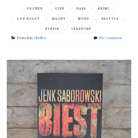
,
,
,
,
GEGNER
GIER
HASS
KRIMI
,
,
,
,
LOU BOLDT
MACHT
MORD
SEATTLE
,
STREIK
VERSUCHE
on
Posted in
Thriller
No Comment
Ridley
Pearson
–
Die
einzige
Spur