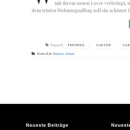
mit ihrem neuen Lover verbringt, s
dem tristen Wohnungsalltag soll ein schöner P
Tagged
,
,
FREUNDE
GARTEN
GAR
Posted in
Humor
,
Krimi
Posts
navigation
Neueste Beiträge
Neuest