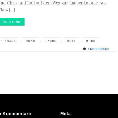
ind Chris und Rolf auf dem Weg zur Laubenkolonie. Aus
latz […]
READ MORE
,
,
,
,
TENHAUS
HUND
LAUBE
MOPS
MORD
zu
2 Kommentare
Silke
Porat
–
Mops
und
Möhr
e Kommentare
Meta