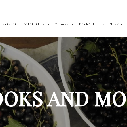
Startseite
Bibliothek
Ebooks
Hörbücher
Mission
OOKS AND MO