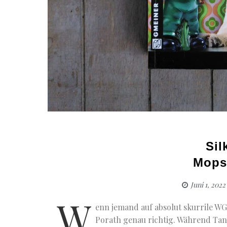
Sil
Mops
Juni 1, 2022
W
enn jemand auf absolut skurrile WG-
Porath genau richtig. Während Tanj