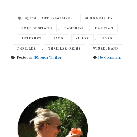
Tagged
,
,
AUTOKLASSIKER
BLOGGERJURY
,
,
,
FORD MUSTANG
HAMBURG
HASHTAG
,
,
,
,
INTERNET
JAGD
KILLER
MORD
,
,
THRILLER
THRILLER-REIHE
WINKELMANN
on
Posted in
Hörbuch Thriller
No Comment
Andreas
Winkelm
–
Posts
Der
Fahrer
navigation