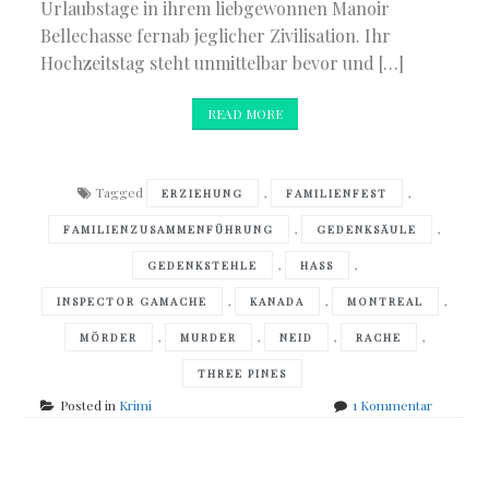
Urlaubstage in ihrem liebgewonnen Manoir
Bellechasse fernab jeglicher Zivilisation. Ihr
Hochzeitstag steht unmittelbar bevor und […]
READ MORE
Tagged
,
,
ERZIEHUNG
FAMILIENFEST
,
,
FAMILIENZUSAMMENFÜHRUNG
GEDENKSÄULE
,
,
GEDENKSTEHLE
HASS
,
,
,
INSPECTOR GAMACHE
KANADA
MONTREAL
,
,
,
,
MÖRDER
MURDER
NEID
RACHE
THREE PINES
zu
Posted in
Krimi
1 Kommentar
Louise
Penny
–
a