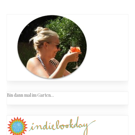
Posts
rule
navigation
against
murder
Bin dann mal im Garten…