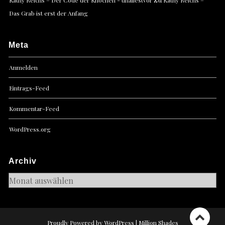
Kathy Reichs – Der Code der Knochen - tinaliestvor
Kathy Reichs –
Das Grab ist erst der Anfang
Meta
Anmelden
Eintrags-Feed
Kommentar-Feed
WordPress.org
Archiv
Archiv
Proudly Powered by WordPress
|
Million Shades