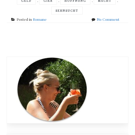
,
,
,
,
GELD
GIER
HOFFNUNG
MACHT
SEHNSUCHT
on
Posted in
Romane
No Comment
Adam
Zameenz
–
Posts
Mein
Freund
navigation
Matt
und
Hena
die
Hure