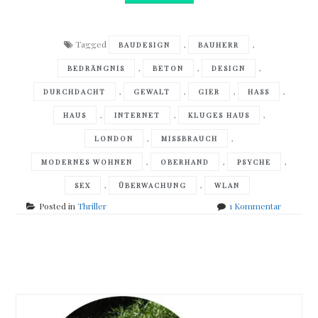
Tagged
,
,
BAUDESIGN
BAUHERR
,
,
,
BEDRÄNGNIS
BETON
DESIGN
,
,
,
,
DURCHDACHT
GEWALT
GIER
HASS
,
,
,
HAUS
INTERNET
KLUGES HAUS
,
,
LONDON
MISSBRAUCH
,
,
,
MODERNES WOHNEN
OBERHAND
PSYCHE
,
,
SEX
ÜBERWACHUNG
WLAN
zu
Posted in
Thriller
1 Kommentar
J
P
Delaney
Posts
–
The
navigation
Girl
before