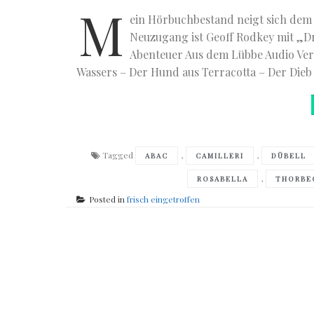
M
ein Hörbuchbestand neigt sich dem
Neuzugang ist Geoff Rodkey mit „D
Abenteuer Aus dem Lübbe Audio Verl
Wassers – Der Hund aus Terracotta – Der Dieb
Tagged
,
,
ABAC
CAMILLERI
DÜBELL
,
ROSABELLA
THORBE
Posted in
frisch eingetroffen
Posts
navigation