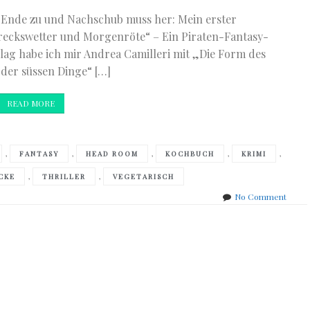
 Ende zu und Nachschub muss her: Mein erster
reckswetter und Morgenröte“ – Ein Piraten-Fantasy-
ag habe ich mir Andrea Camilleri mit „Die Form des
 der süssen Dinge“ […]
READ MORE
,
,
,
,
,
FANTASY
HEAD ROOM
KOCHBUCH
KRIMI
,
,
CKE
THRILLER
VEGETARISCH
on
No Comment
frisch
einge