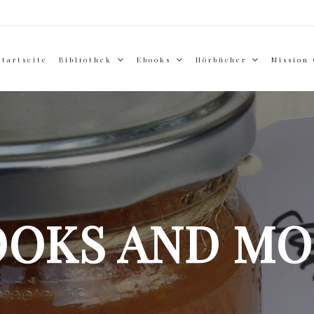
Startseite
Bibliothek
Ebooks
Hörbücher
Mission
OOKS AND MO