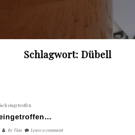
Schlagwort:
Dübell
isch eingetroffen
 eingetroffen…
By
Tina
Leave a comment