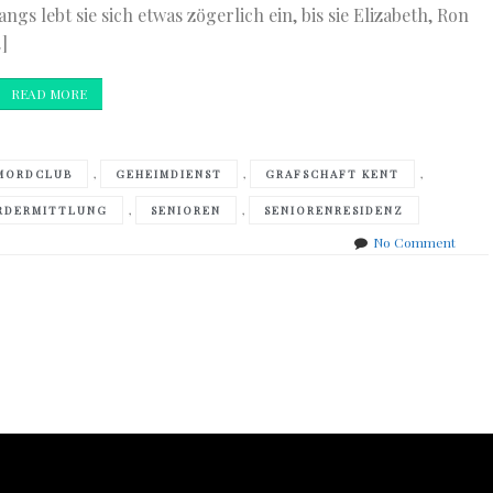
s lebt sie sich etwas zögerlich ein, bis sie Elizabeth, Ron
]
READ MORE
,
,
,
MORDCLUB
GEHEIMDIENST
GRAFSCHAFT KENT
,
,
RDERMITTLUNG
SENIOREN
SENIORENRESIDENZ
on
No Comment
Richa
Osma
–
Der
Donne