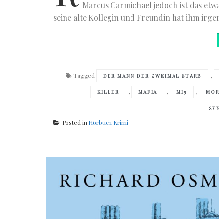
Marcus Carmichael jedoch ist das etwas
seine alte Kollegin und Freundin hat ihm irge
Tagged
,
DER MANN DER ZWEIMAL STARB
,
,
,
KILLER
MAFIA
MI5
MO
SE
Posted in
Hörbuch Krimi