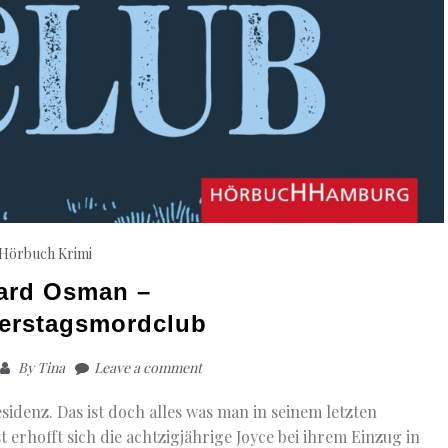
Hörbuch Krimi
ard Osman –
erstagsmordclub
By
Tina
Leave a comment
sidenz. Das ist doch alles was man in seinem letzten
 erhofft sich die achtzigjährige Joyce bei ihrem Einzug in