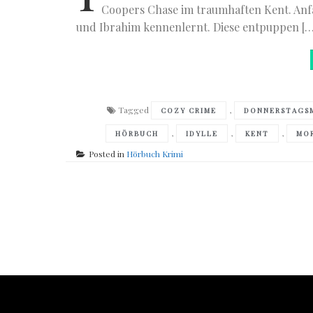
Coopers Chase im traumhaften Kent. Anfang
und Ibrahim kennenlernt. Diese entpuppen […
Tagged
,
COZY CRIME
DONNERSTAGS
,
,
,
HÖRBUCH
IDYLLE
KENT
MO
Posted in
Hörbuch Krimi
Posts
navigation