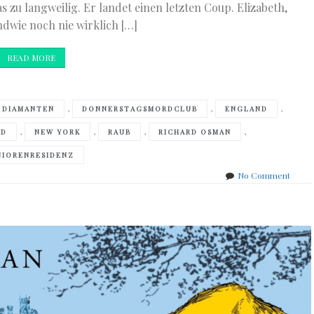
 zu langweilig. Er landet einen letzten Coup. Elizabeth,
ndwie noch nie wirklich […]
READ MORE
,
,
,
DIAMANTEN
DONNERSTAGSMORDCLUB
ENGLAND
,
,
,
,
RD
NEW YORK
RAUB
RICHARD OSMAN
NIORENRESIDENZ
on
No Comment
Richa
Osma
–
Der
Mann
der
zweim
starb