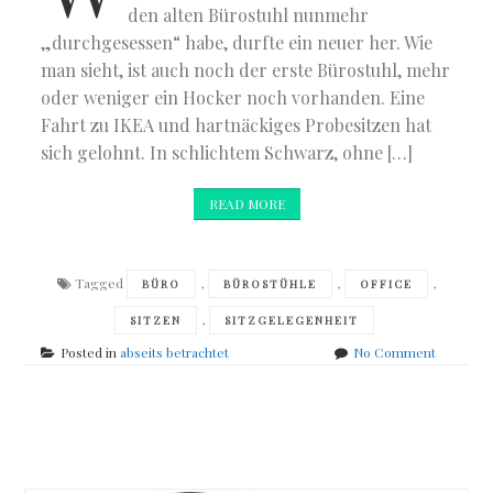
den alten Bürostuhl nunmehr
„durchgesessen“ habe, durfte ein neuer her. Wie
man sieht, ist auch noch der erste Bürostuhl, mehr
oder weniger ein Hocker noch vorhanden. Eine
Fahrt zu IKEA und hartnäckiges Probesitzen hat
sich gelohnt. In schlichtem Schwarz, ohne […]
READ MORE
Tagged
,
,
,
BÜRO
BÜROSTÜHLE
OFFICE
,
SITZEN
SITZGELEGENHEIT
on
Posted in
abseits betrachtet
No Comment
Mein
Büroallta
in
Posts
Bürostüh
navigation