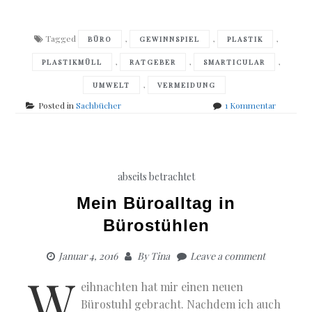
Tagged
,
,
,
BÜRO
GEWINNSPIEL
PLASTIK
,
,
,
PLASTIKMÜLL
RATGEBER
SMARTICULAR
,
UMWELT
VERMEIDUNG
zu
Posted in
Sachbücher
1 Kommentar
Plastik
Gewinnsp
abseits betrachtet
Mein Büroalltag in
Bürostühlen
Januar 4, 2016
By
Tina
Leave a comment
W
eihnachten hat mir einen neuen
Bürostuhl gebracht. Nachdem ich auch