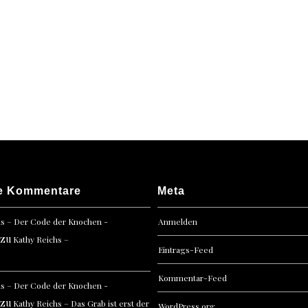
Reich
–
VIRAL
Nur
die
Tote
kennt
die
Wahrh
e Kommentare
Meta
hs – Der Code der Knochen -
Anmelden
zu
Kathy Reichs –
Eintrags-Feed
Kommentar-Feed
hs – Der Code der Knochen -
zu
Kathy Reichs – Das Grab ist erst der
WordPress.org