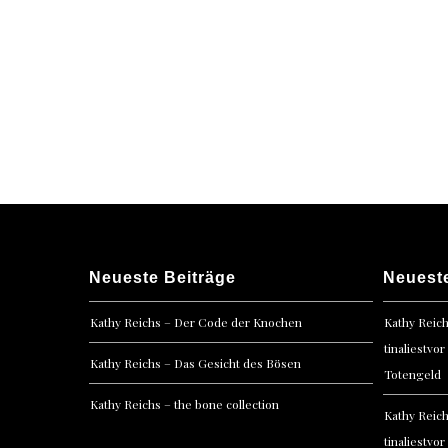
Posts
navigation
Neueste Beiträge
Neuest
Kathy Reichs – Der Code der Knochen
Kathy Reic
tinaliestvor
Kathy Reichs – Das Gesicht des Bösen
Totengeld
Kathy Reichs – the bone collection
Kathy Reic
tinaliestvor