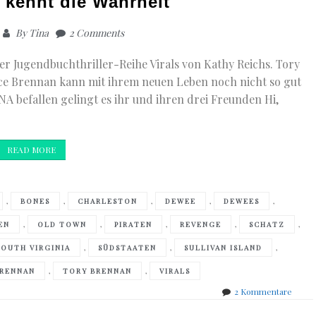
e kennt die Wahrheit
By
Tina
2 Comments
der Jugendbuchthriller-Reihe Virals von Kathy Reichs. Tory
ce Brennan kann mit ihrem neuen Leben noch nicht so gut
 befallen gelingt es ihr und ihren drei Freunden Hi,
READ MORE
,
,
,
,
,
BONES
CHARLESTON
DEWEE
DEWEES
,
,
,
,
,
EN
OLD TOWN
PIRATEN
REVENGE
SCHATZ
,
,
,
SOUTH VIRGINIA
SÜDSTAATEN
SULLIVAN ISLAND
,
,
BRENNAN
TORY BRENNAN
VIRALS
zu
2 Kommentare
Kathy