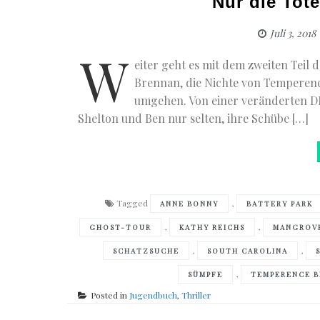
Nur die Tot
Juli 3, 2018
W
eiter geht es mit dem zweiten Teil 
Brennan, die Nichte von Temperen
umgehen. Von einer veränderten DNA
Shelton und Ben nur selten, ihre Schübe […]
Tagged
,
ANNE BONNY
BATTERY PARK
,
,
GHOST-TOUR
KATHY REICHS
MANGROV
,
,
SCHATZSUCHE
SOUTH CAROLINA
,
SÜMPFE
TEMPERENCE 
Posted in
Jugendbuch
,
Thriller