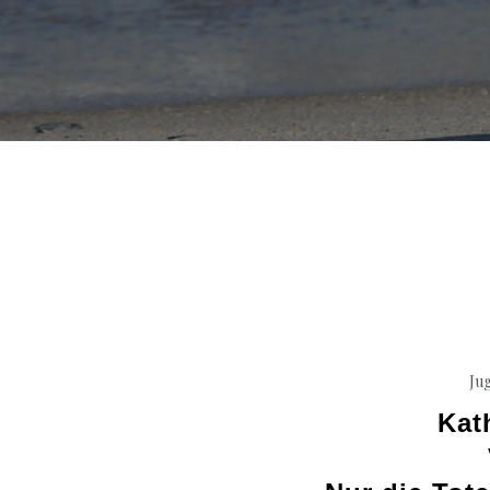
Ju
Kat