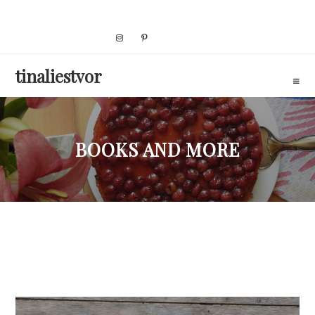
Skip
to
content
tinaliestvor
BOOKS AND MORE