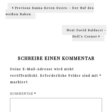
Beitragsnavigation
Previous
Previous
Sanna Seven Deers – Der Ruf des
post:
weißen Raben
Next
Next
David Baldacci –
post:
Hell´s Corner
SCHREIBE EINEN KOMMENTAR
Deine E-Mail-Adresse wird nicht
veröffentlicht.
Erforderliche Felder sind mit
*
markiert
KOMMENTAR
*