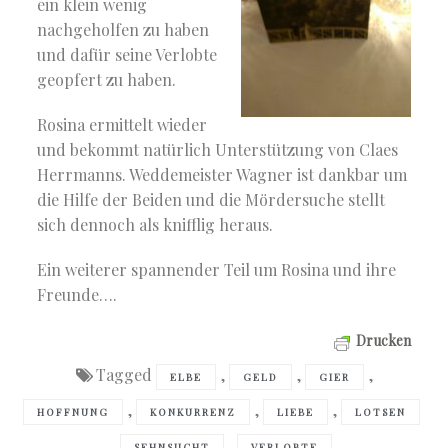
ein klein wenig
nachgeholfen zu haben
und dafür seine Verlobte
geopfert zu haben.
Rosina ermittelt wieder
und bekommt natürlich Unterstützung von Claes
Herrmanns. Weddemeister Wagner ist dankbar um
die Hilfe der Beiden und die Mördersuche stellt
sich dennoch als knifflig heraus.
Ein weiterer spannender Teil um Rosina und ihre
Freunde….
Drucken
Tagged
,
,
,
ELBE
GELD
GIER
,
,
,
HOFFNUNG
KONKURRENZ
LIEBE
LOTSEN
,
,
SEHNSUCHT
VERLOBTE