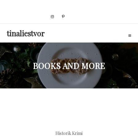
Skip
to
content
tinaliestvor
BOOKS AND MORE
Historik
Krimi