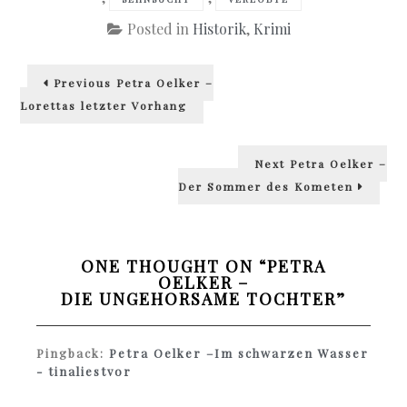
Posted in
Historik
,
Krimi
Beitragsnavigation
Previous
Previous
Petra Oelker –
post:
Lorettas letzter Vorhang
Next
Next
Petra Oelker –
post:
Der Sommer des Kometen
ONE THOUGHT ON “
PETRA
OELKER –
DIE UNGEHORSAME TOCHTER
”
Pingback:
Petra Oelker –Im schwarzen Wasser
- tinaliestvor