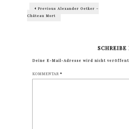
Beitragsnavigation
Previous
Previous
Alexander Oetker –
post:
Château Mort
SCHREIBE
Deine E-Mail-Adresse wird nicht veröffentl
KOMMENTAR
*