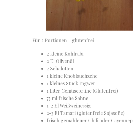
Für 2 Portionen – glutenfrei
2 kleine Kohlrabi
2 El Olivenöl
2 Schalotten
1 kleine Knoblauchzehe
1 kleines Stück Ingwer
1 Liter Gemüsebrühe (Glutenfrei)
75 ml frische Sahne
1-2 El Weißweinessig
2-3 El Tamari (glutenfreie Sojasoße)
frisch gemahlener Chili oder Cayennep