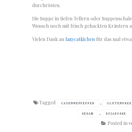
durchrösten.
Die Suppe in tiefen Tellern oder Suppenschal
Wunsch noch mit frisch gehackten Kräutern a
Vielen Dank an
lazycatkichen
für das mal etwa
Tagged
,
CAYENNEPFEFFER
GLUTENFREE
,
SESAM
SOJASOSSE
Posted in
v