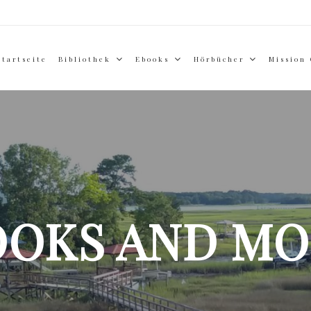
Startseite
Bibliothek
Ebooks
Hörbücher
Mission
OOKS AND MO