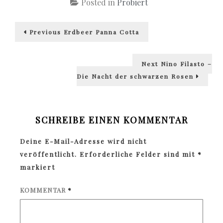
Posted in
Probiert
Beitragsnavigation
Previous
Previous
Erdbeer Panna Cotta
post:
Next
Next
Nino Filasto –
post:
Die Nacht der schwarzen Rosen
SCHREIBE EINEN KOMMENTAR
Deine E-Mail-Adresse wird nicht
veröffentlicht.
Erforderliche Felder sind mit
*
markiert
KOMMENTAR
*