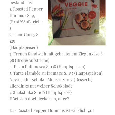
bestand aus:
1. Roasted Pepper
Hummus S. 97
(Brot&Aufstriche
)
2. Thai-Curry S.
125
(Hauptspeisen)
3. French Sandwich mit gebratenem Ziegenkäse S.
98 (Brot&Aufstriche)
4. Pasta Puttanesca S. 138 (Hauptspeisen)
5. Tarte Flambée au fromage S. 137 (Hauptspeisen)
6. Avocado-Schoko-Mousse S. 162 (Desserts)
allerdings mit weißer Schokolade
7. Shakshuka S. 106 (Hauptspeise)
Hört sich doch lecker an, oder?
Das Roasted Pepper Hummus ist wirklich gut