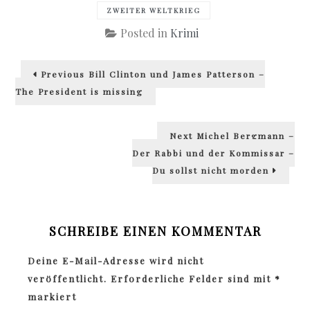
ZWEITER WELTKRIEG
Posted in
Krimi
Beitragsnavigation
Previous
Previous
Bill Clinton und James Patterson –
post:
The President is missing
Next
Next
Michel Bergmann –
post:
Der Rabbi und der Kommissar –
Du sollst nicht morden
SCHREIBE EINEN KOMMENTAR
Deine E-Mail-Adresse wird nicht
veröffentlicht.
Erforderliche Felder sind mit
*
markiert