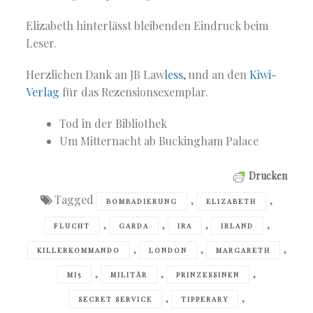
Elizabeth hinterlässt bleibenden Eindruck beim
Leser.
Herzlichen Dank an JB Law
less
, und an den
Kiwi-
Verlag
für das Rezensionsexemplar.
Tod in der Bibliothek
Um Mitternacht ab Buckingham Palace
Drucken
Tagged
,
,
BOMBADIERUNG
ELIZABETH
,
,
,
,
FLUCHT
GARDA
IRA
IRLAND
,
,
,
KILLERKOMMANDO
LONDON
MARGARETH
,
,
,
MI5
MILITÄR
PRINZESSINEN
,
,
SECRET SERVICE
TIPPERARY