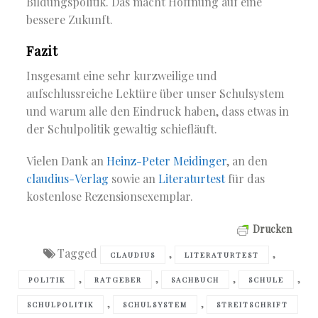
Bildungspolitik. Das macht Hoffnung auf eine
bessere Zukunft.
Fazit
Insgesamt eine sehr kurzweilige und
aufschlussreiche Lektüre über unser Schulsystem
und warum alle den Eindruck haben, dass etwas in
der Schulpolitik gewaltig schiefläuft.
Vielen Dank an
Heinz-Peter Meidinger
, an den
claudius-Verlag
sowie an
Literaturtest
für das
kostenlose Rezensionsexemplar.
Drucken
Tagged
,
,
CLAUDIUS
LITERATURTEST
,
,
,
,
POLITIK
RATGEBER
SACHBUCH
SCHULE
,
,
SCHULPOLITIK
SCHULSYSTEM
STREITSCHRIFT