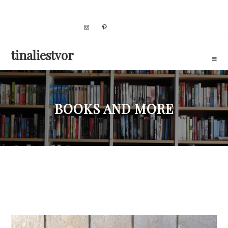
Skip
to
content
tinaliestvor
BOOKS AND MORE