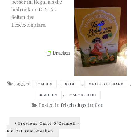
besser im Regal als die
bedruckten DIN-A4
Seiten des
Leseexemplars.
Drucken
Tagged
,
,
,
ITALIEN
KRIMI
MARIO GIORDANO
,
SIZILIEN
TANTE POLDI
Posted in
frisch eingetroffen
Beitragsnavigation
Previous
Previous
Carol O´Connell –
post:
Ein Ort zum Sterben