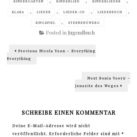
,
,
,
KINDERGARTEN
KINDERLIED
KINDERLIEDER
,
,
,
,
KLARA
LIEDER
LIEDER-CD
LIEDERBUCH
,
SINGSPIEL
STERNENZWERG
Posted in
Jugendbuch
Beitragsnavigation
Previous
Previous
Nicola Yoon – Everything
post:
Everything
Next
Next
Sonja Yoerg –
post:
Jenseits des Weges
SCHREIBE EINEN KOMMENTAR
Deine E-Mail-Adresse wird nicht
veröffentlicht.
Erforderliche Felder sind mit
*