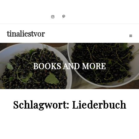
Skip
to
content
tinaliestvor
BOOKS AND MORE
Schlagwort:
Liederbuch