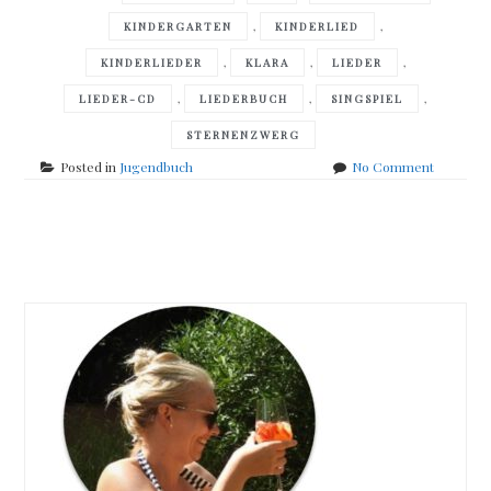
,
,
KINDERGARTEN
KINDERLIED
,
,
,
KINDERLIEDER
KLARA
LIEDER
,
,
,
LIEDER-CD
LIEDERBUCH
SINGSPIEL
STERNENZWERG
on
Posted in
Jugendbuch
No Comment
Angelika
Pauly
–
Posts
Klara
und
navigation
der
Sternenz