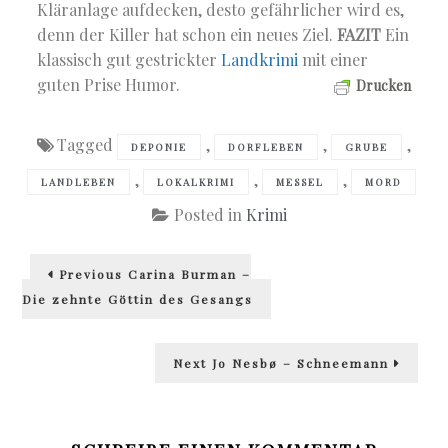
Kläranlage aufdecken, desto gefährlicher wird es,
denn der Killer hat schon ein neues Ziel.
FAZIT
Ein
klassisch gut gestrickter
Landkrimi
mit einer
guten Prise Humor.
Drucken
Tagged
,
,
,
DEPONIE
DORFLEBEN
GRUBE
,
,
,
LANDLEBEN
LOKALKRIMI
MESSEL
MORD
Posted in
Krimi
Beitragsnavigation
Previous
Previous
Carina Burman –
post:
Die zehnte Göttin des Gesangs
Next
Next
Jo Nesbø – Schneemann
post: