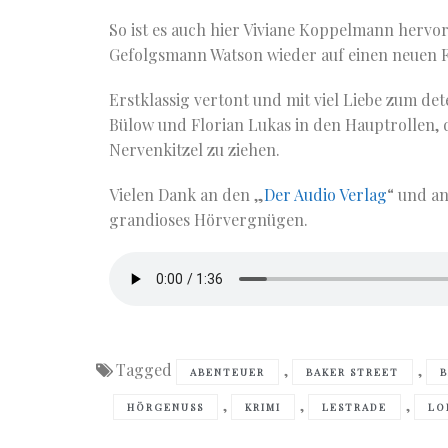
So ist es auch hier Viviane Koppelmann herv
Gefolgsmann Watson wieder auf einen neuen F
Erstklassig vertont und mit viel Liebe zum de
Bülow und Florian Lukas in den Hauptrollen,
Nervenkitzel zu ziehen.
Vielen Dank an den „
Der Audio Verlag
“ und a
grandioses Hörvergnügen.
Tagged
,
,
ABENTEUER
BAKER STREET
,
,
,
HÖRGENUSS
KRIMI
LESTRADE
LO