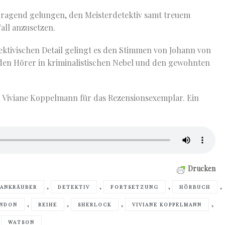
orragend gelungen, den Meisterdetektiv samt treuem
all anzusetzen.
tektivischen Detail gelingt es den Stimmen von Johann von
 den Hörer in kriminalistischen Nebel und den gewohnten
n Viviane Koppelmann für das Rezensionsexemplar. Ein
Drucken
,
,
,
,
BANKRÄUBER
DETEKTIV
FORTSETZUNG
HÖRBUCH
,
,
,
,
NDON
REIHE
SHERLOCK
VIVIANE KOPPELMANN
WATSON