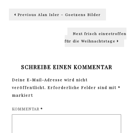
Beitragsnavigation
Previous
Previous
Alan Isler – Goetzens Bilder
post:
Next
Next
frisch eingetroffen
post:
für die Weihnachtstage
SCHREIBE EINEN KOMMENTAR
Deine E-Mail-Adresse wird nicht
veröffentlicht.
Erforderliche Felder sind mit
*
markiert
KOMMENTAR
*