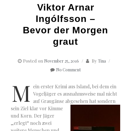
Viktor Arnar
Ingólfsson –
Bevor der Morgen
graut
Posted on
By
November 25, 2016
Tina
No Comment
M
ein erster Krimi aus Island, bei dem ein
Vogeljäger es ausnahmsweise mal nicht
auf Graugänse abgesehen hat
sondern
sein Ziel klar vor Kimme
und Korn. Der Jäger
„erlegt“ noch zwei
weitere Menschen und