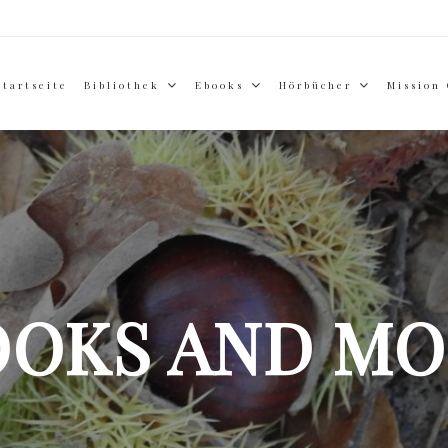
Startseite
Bibliothek
Ebooks
Hörbücher
Mission
OOKS AND MO