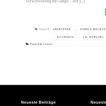
Verschwörung im Gange – der […]
Tagged
,
ABENTEUER
DUNKLE MÄCHTE
,
HOGWARTS
J.K. ROWLING
Posted in
Fantasy
Posts
navigation
Neueste Beiträge
Neuest