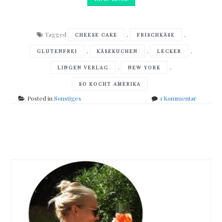
Tagged
,
,
CHEESE CAKE
FRISCHKÄSE
,
,
,
GLUTENFREI
KÄSEKUCHEN
LECKER
,
,
LINGEN VERLAG
NEW YORK
SO KOCHT AMERIKA
zu
Posted in
Sonstiges
1 Kommentar
New
York
Cheese
Posts
Cake
navigation