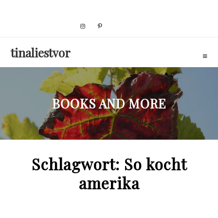
Skip
to
content
tinaliestvor
BOOKS AND MORE
Schlagwort:
So kocht
amerika