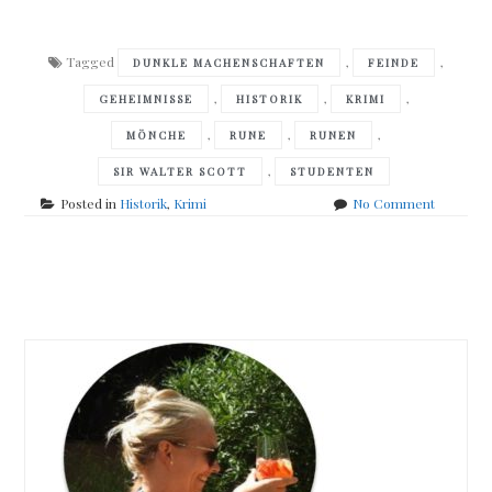
Tagged
,
,
DUNKLE MACHENSCHAFTEN
FEINDE
,
,
,
GEHEIMNISSE
HISTORIK
KRIMI
,
,
,
MÖNCHE
RUNE
RUNEN
,
SIR WALTER SCOTT
STUDENTEN
on
Posted in
Historik
,
Krimi
No Comment
Michael
Peinkofer
–
Posts
Die
Brudersc
navigation
der
Runen