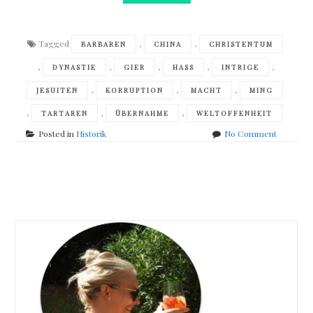
Tagged
,
,
BARBAREN
CHINA
CHRISTENTUM
,
,
,
,
,
DYNASTIE
GIER
HASS
INTRIGE
,
,
,
JESUITEN
KORRUPTION
MACHT
MING
,
,
,
TARTAREN
ÜBERNAHME
WELTOFFENHEIT
on
Posted in
Historik
No Comment
Robert
S.
Elegant
Posts
–
Mandsch
navigation