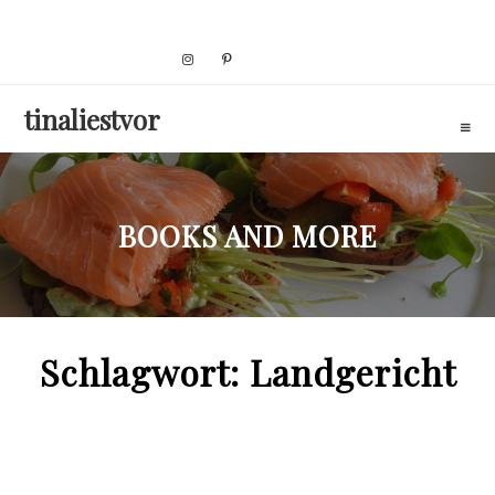
Skip
to
content
tinaliestvor
BOOKS AND MORE
Schlagwort:
Landgericht