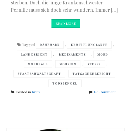
sterben. Doch die junge Krankenschwester
Pernille muss sich doch sehr wundern. Immer […]
READ MORE
Tagged
,
,
DÄNEMARK
ERMITTLUNGSAKTE
,
,
,
LANDGERICHT
MEDIKAMENTE
MORD
,
,
,
MORDFALL
MORPHIN
PRESSE
,
,
STAATSANWALTSCHAFT
TATSACHENBERICHT
TODESENGEL
on
Posted in
Krimi
No Comment
Kristian
Corfixen
–
Posts
Die
Krankens
navigation