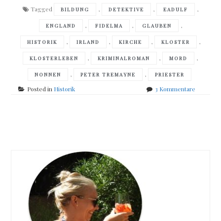
Tagged
,
,
,
BILDUNG
DETEKTIVE
EADULF
,
,
,
ENGLAND
FIDELMA
GLAUBEN
,
,
,
,
HISTORIK
IRLAND
KIRCHE
KLOSTER
,
,
,
KLOSTERLEBEN
KRIMINALROMAN
MORD
,
,
NONNEN
PETER TREMAYNE
PRIESTER
zu
Posted in
Historik
3 Kommentare
Peter
Tremayn
–
Posts
Das
Kloster
navigation
der
toten
Seelen