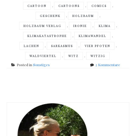
,
,
,
CARTOON
CARTOONS
COMICS
,
,
GESCHENK
HOLZBAUM
,
,
,
HOLZBAUM VERLAG
IRONIE
KLIMA
,
,
KLIMAKATASTROPHE
KLIMAWANDEL
,
,
,
LACHEN
SARKASMUS
VIER PFOTEN
,
,
WALDVIERTEL
WITZ
WITZIG
zu
Posted in
Sonstiges
2 Kommentare
Bärige
Cartoons
Posts
navigation