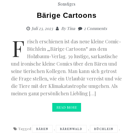
Sonstiges
Bärige Cartoons
Juli 23, 2023
By
Tina
2 Comments
F
risch erschienen ist das neue kleine Comic-
Büchlein „Bärige Cartoons“ aus dem
Holzbaum-Verlag. 39 lustige, sarkastische
und ironische kleine Comics über den Bären und
seine tierischen Kollegen. Man kann sich getrost
die Frage stellen, wie ein Urlaubär verreist und wie
die Tiere mit der Klimakatastrophe umgehen. Als
meinen ganz persönlichen Liebling […]
READ MORE
Tagged
,
,
,
BÄREN
BÄRENWALD
BÜCHLEIN