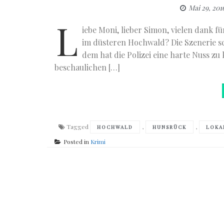
Mai 29, 201
L
iebe Moni, lieber Simon, vielen dank f
im düsteren Hochwald? Die Szenerie s
dem hat die Polizei eine harte Nuss z
beschaulichen […]
Tagged
,
,
HOCHWALD
HUNSRÜCK
LOKA
Posted in
Krimi
Posts
navigation