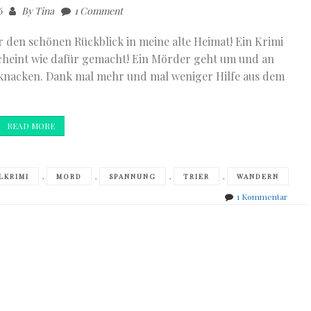
6
By
Tina
1 Comment
ür den schönen Rückblick in meine alte Heimat! Ein Krimi
cheint wie dafür gemacht! Ein Mörder geht um und an
u knacken. Dank mal mehr und mal weniger Hilfe aus dem
READ MORE
,
,
,
,
LKRIMI
MORD
SPANNUNG
TRIER
WANDERN
zu
1 Kommentar
Moni
&
Simon
Reins
–
Tief
im
Hochw