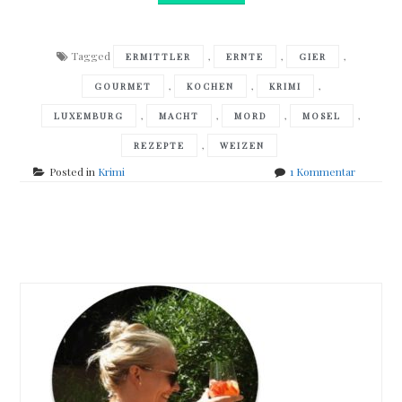
Tagged
,
,
,
ERMITTLER
ERNTE
GIER
,
,
,
GOURMET
KOCHEN
KRIMI
,
,
,
,
LUXEMBURG
MACHT
MORD
MOSEL
,
REZEPTE
WEIZEN
zu
Posted in
Krimi
1 Kommentar
Tom
Hillenbra
–
Posts
Letzte
Ernte
navigation