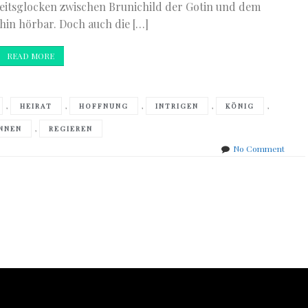
eitsglocken zwischen Brunichild der Gotin und dem
hin hörbar. Doch auch die […]
READ MORE
,
,
,
,
,
HEIRAT
HOFFNUNG
INTRIGEN
KÖNIG
,
NNEN
REGIEREN
on
No Comment
Eva
Maase
–
Die
Fehde
der
König