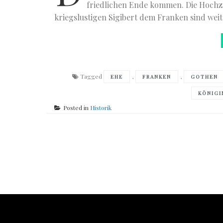
friedlichen Ende kommen. Die Hochz
kriegslustigen Sigibert dem Franken sind weit
Tagged
,
,
EHE
FRANKEN
GOTHEN
KÖNIGI
Posted in
Historik
Posts
navigation