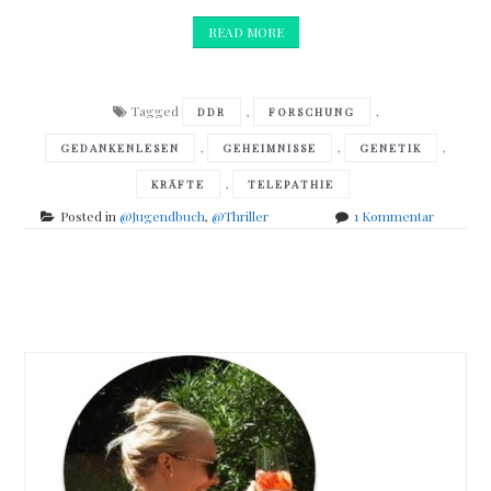
READ MORE
Tagged
,
,
DDR
FORSCHUNG
,
,
,
GEDANKENLESEN
GEHEIMNISSE
GENETIK
,
KRÄFTE
TELEPATHIE
zu
Posted in
@Jugendbuch
,
@Thriller
1 Kommentar
Marcus
Johanus
–
Posts
Tödliche
Gedanke
navigation