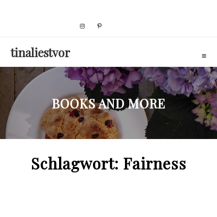
Skip
to
content
tinaliestvor
BOOKS AND MORE
Schlagwort:
Fairness