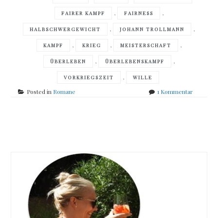
,
,
FAIRER KAMPF
FAIRNESS
,
,
HALBSCHWERGEWICHT
JOHANN TROLLMANN
,
,
,
KAMPF
KRIEG
MEISTERSCHAFT
,
,
ÜBERLEBEN
ÜBERLEBENSKAMPF
,
VORKRIEGSZEIT
WILLE
zu
Posted in
Romane
1 Kommentar
Stephani
Bart
–
Posts
Deutsche
Meister
navigation