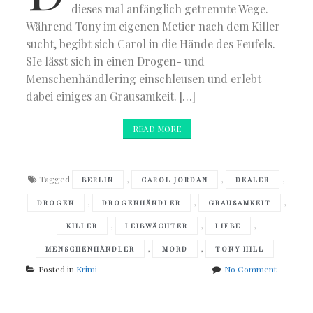
dieses mal anfänglich getrennte Wege.
Während Tony im eigenen Metier nach dem Killer
sucht, begibt sich Carol in die Hände des Feufels.
SIe lässt sich in einen Drogen- und
Menschenhändlering einschleusen und erlebt
dabei einiges an Grausamkeit. […]
READ MORE
Tagged
,
,
,
BERLIN
CAROL JORDAN
DEALER
,
,
,
DROGEN
DROGENHÄNDLER
GRAUSAMKEIT
,
,
,
KILLER
LEIBWÄCHTER
LIEBE
,
,
MENSCHENHÄNDLER
MORD
TONY HILL
on
Posted in
Krimi
No Comment
Val
McDermi
–