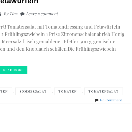
etawürfeln
By
Tina
Leave a comment
hert! Tomatensalat mit Tomatendressing und Fetawürfeln
2 Frühlingszwiebeln 1 Prise Zitronenschalenabrieb Honig
g Meersalz frisch gemahlener Pfeffer 300 g gemischte
ren und den Knoblauch schälen.Die Frühlingszwiebeln
READ MORE
,
,
,
ATEN
SOMMERSALAT
TOMATEN
TOMATENSALAT
on
No Comment
Tomat
mit
Tomat
&
Fetaw