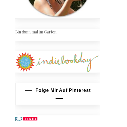
Bin dann mal im Garten…
Folge Mir Auf Pinterest
ensalat
endressing
ürfeln