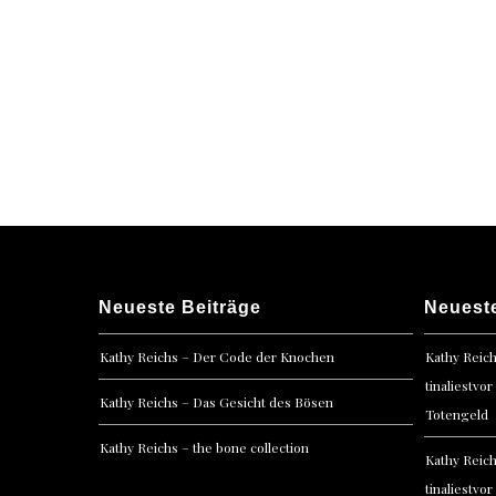
navigation
Neueste Beiträge
Neuest
Kathy Reichs – Der Code der Knochen
Kathy Reic
tinaliestvor
Kathy Reichs – Das Gesicht des Bösen
Totengeld
Kathy Reichs – the bone collection
Kathy Reic
tinaliestvor