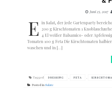
& F
Juni 25, 2017
E
in Salat, der jede Gartenparty bereic
200 g Kirschtomaten 1 Knoblauchzehe 
4 El weißer Balsamico- oder Apfelessi
Tomaten 100 g Feta Die Kirschtomaten halbie
waschen und in […]
Tagged
,
,
DRESSING
FETA
KIRSCHTOM
Posted in
Salate
Posts