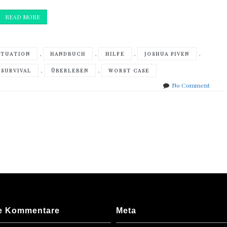
READ MORE
,
,
,
,
ITUATION
HANDBUCH
HILFE
JOSHUA PIVEN
,
,
SURVIVAL
ÜBERLEBEN
WORST CASE
on
No Comment
Joshu
Piven
und
David
Borge
Das
Worst
Case-
Szena
Surviv
Handb
e Kommentare
Meta