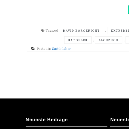
Tagged
,
DAVID BORGENICHT
EXTREMS
,
,
RATGEBER
SACHBUCH
Posted in
Sachbücher
Posts
navigation
Neueste Beiträge
Neuest