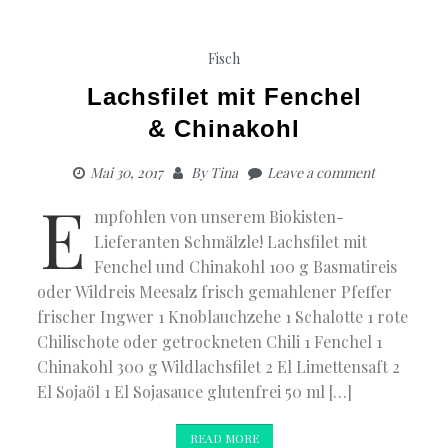
Fisch
Lachsfilet mit Fenchel
& Chinakohl
Mai 30, 2017
By
Tina
Leave a comment
E
mpfohlen von unserem Biokisten-
Lieferanten Schmälzle! Lachsfilet mit
Fenchel und Chinakohl 100 g Basmatireis
oder Wildreis Meesalz frisch gemahlener Pfeffer
frischer Ingwer 1 Knoblauchzehe 1 Schalotte 1 rote
Chilischote oder getrockneten Chili 1 Fenchel 1
Chinakohl 300 g Wildlachsfilet 2 El Limettensaft 2
El Sojaöl 1 El Sojasauce glutenfrei 50 ml […]
READ MORE