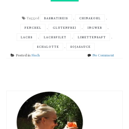
Tagged
,
,
BASMATIREIS
CHINAKOHL
,
,
,
FENCHEL
GLUTENFREI
INGWER
,
,
,
LACHS
LACHSFILET
LIMETTENSAFT
,
SCHALOTTE
SOJASAUCE
on
Posted in
Fisch
No Comment
Lachsfilet
mit
Fenchel
Posts
&
Chinakoh
navigation