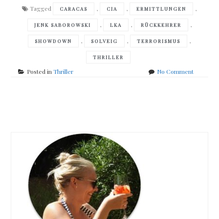
Tagged
,
,
,
CARACAS
CIA
ERMITTLUNGEN
,
,
,
JENK SABOROWSKI
LKA
RÜCKKEHRER
,
,
,
SHOWDOWN
SOLVEIG
TERRORISMUS
THRILLER
on
Posted in
Thriller
No Comment
Jenk
Saborows
–
Posts
Phantom
navigation