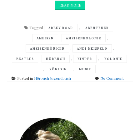
READ MORE
Tagged
,
,
ABBEY ROAD
ABENTEUER
,
,
AMEISEN
AMEISENKOLONIE
,
,
AMEISENKÖNIGIN
ANDI MEISFELD
,
,
,
BEATLES
HÖRBUCH
KINDER
KOLONIE
,
,
KÖNIGIN
MUSIK
on
Posted in
Hörbuch Jugendbuch
No Comment
Tom
Steinbre
–
Posts
Andi
Meisfeld
navigation
und
der
Abteistr