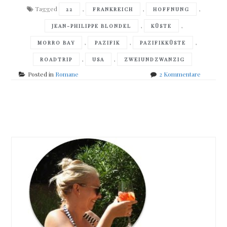
Tagged
,
,
,
22
FRANKREICH
HOFFNUNG
,
,
JEAN-PHILIPPE BLONDEL
KÜSTE
,
,
,
MORRO BAY
PAZIFIK
PAZIFIKKÜSTE
,
,
ROADTRIP
USA
ZWEIUNDZWANZIG
zu
Posted in
Romane
2 Kommentare
Jean-
Philippe
Blondel
Posts
–
Zweiund
navigation