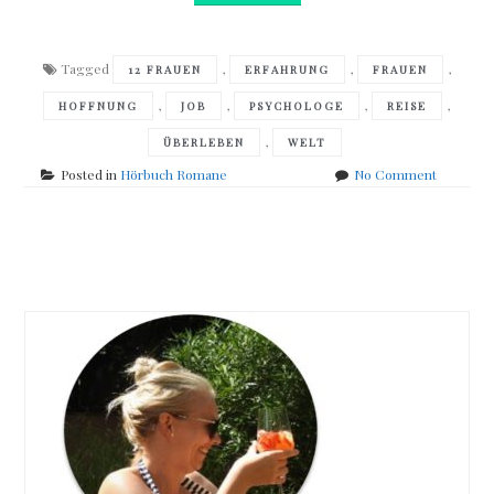
Tagged
,
,
,
12 FRAUEN
ERFAHRUNG
FRAUEN
,
,
,
,
HOFFNUNG
JOB
PSYCHOLOGE
REISE
,
ÜBERLEBEN
WELT
on
Posted in
Hörbuch Romane
No Comment
Christop
Höhtker
–
Posts
Das
Jahr
navigation
der
Frauen