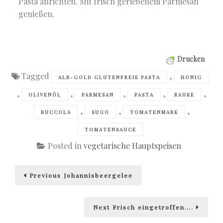
Pasta anrichten. Mit frisch geriebenem Parmesan
genießen.
Drucken
Tagged
,
ALB-GOLD GLUTENFREIE PASTA
HONIG
,
,
,
,
,
OLIVENÖL
PARMESAN
PASTA
RAUKE
,
,
,
RUCCOLA
SUGO
TOMATENMARK
TOMATENSAUCE
Posted in
vegetarische Hauptspeisen
Beitragsnavigation
Previous
Previous
Johannisbeergelee
post:
Next
Next
Frisch eingetroffen….
post: