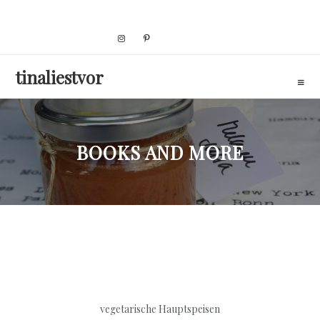
Skip
to
content
tinaliestvor
BOOKS AND MORE
vegetarische Hauptspeisen