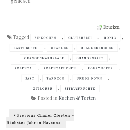
genießen.
Drucken
Tagged
,
,
,
EINKOCHEN
GLUTENFREI
HONIG
,
,
,
LAKTOSEFREI
ORANGEN
ORANGENKUCHEN
,
,
ORANGENMARMELADE
ORANGENSAFT
,
,
,
POLENTA
POLENTAKUCHEN
ROHRZUCKER
,
,
,
SAFT
TAROCCO
UPSIDE DOWN
,
ZITRONEN
ZITRUSFRÜCHTE
Posted in
Kuchen & Torten
Beitragsnavigation
Previous
Previous
Chanel Cleeton –
post:
Nächstes Jahr in Havanna