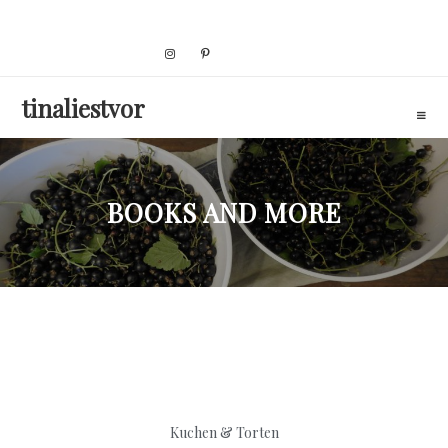
Skip
to
content
tinaliestvor
BOOKS AND MORE
Kuchen & Torten